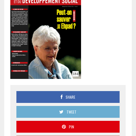
SHARE
TWEET
PIN