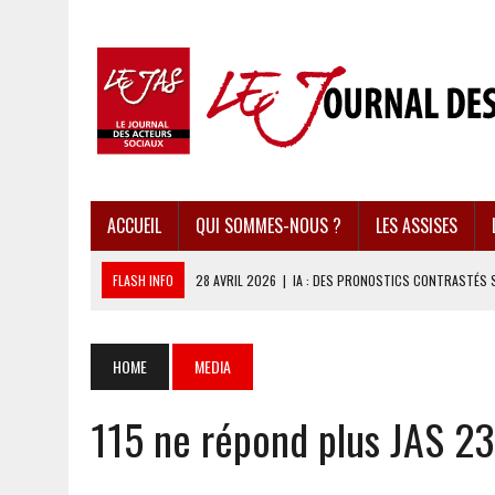
ACCUEIL
QUI SOMMES-NOUS ?
LES ASSISES
FLASH INFO
28 AVRIL 2026
|
IA : DES PRONOSTICS CONTRASTÉS 
28 AVRIL 2026
|
UBÉRISATION : LE RETOUR DU DROIT DU TRAVAIL ?
28 AVRIL 2026
|
IMMIGRATION EN EUROPE : DES IDÉES REÇUES BOUS
HOME
MEDIA
28 AVRIL 2026
|
PRESSE D’INFORMATION : UNE ÉCONOMIE DANGEREUS
115 ne répond plus JAS 2
28 AVRIL 2026
|
CARAÏBES : LES RÉCIFS CORALLIENS AU BORD DE L’