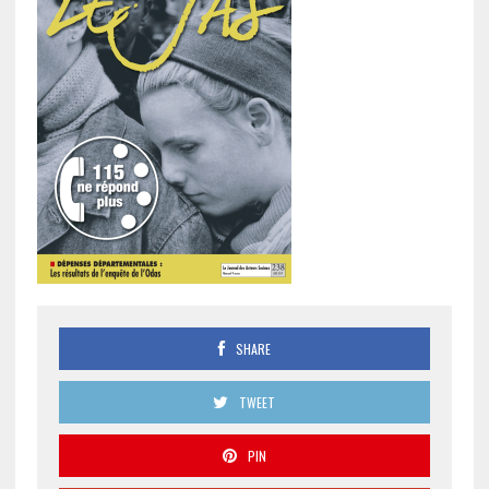
SHARE
TWEET
PIN