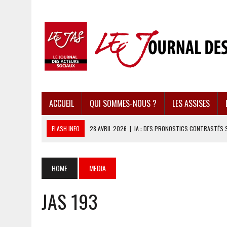
ACCUEIL
QUI SOMMES-NOUS ?
LES ASSISES
FLASH INFO
28 AVRIL 2026
|
IA : DES PRONOSTICS CONTRASTÉS 
28 AVRIL 2026
|
UBÉRISATION : LE RETOUR DU DROIT DU TRAVAIL ?
28 AVRIL 2026
|
IMMIGRATION EN EUROPE : DES IDÉES REÇUES BOUS
HOME
MEDIA
28 AVRIL 2026
|
PRESSE D’INFORMATION : UNE ÉCONOMIE DANGEREUS
JAS 193
28 AVRIL 2026
|
CARAÏBES : LES RÉCIFS CORALLIENS AU BORD DE L’