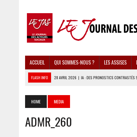
ACCUEIL
QUI SOMMES-NOUS ?
LES ASSISES
FLASH INFO
28 AVRIL 2026
|
IA : DES PRONOSTICS CONTRASTÉS 
28 AVRIL 2026
|
UBÉRISATION : LE RETOUR DU DROIT DU TRAVAIL ?
28 AVRIL 2026
|
IMMIGRATION EN EUROPE : DES IDÉES REÇUES BOUS
HOME
MEDIA
28 AVRIL 2026
|
PRESSE D’INFORMATION : UNE ÉCONOMIE DANGEREUS
ADMR_260
28 AVRIL 2026
|
CARAÏBES : LES RÉCIFS CORALLIENS AU BORD DE L’