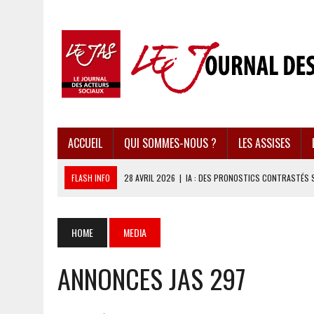
ACCUEIL
QUI SOMMES-NOUS ?
LES ASSISES
FLASH INFO
28 AVRIL 2026
|
IA : DES PRONOSTICS CONTRASTÉS 
28 AVRIL 2026
|
UBÉRISATION : LE RETOUR DU DROIT DU TRAVAIL ?
28 AVRIL 2026
|
IMMIGRATION EN EUROPE : DES IDÉES REÇUES BOUS
HOME
MEDIA
28 AVRIL 2026
|
PRESSE D’INFORMATION : UNE ÉCONOMIE DANGEREUS
ANNONCES JAS 297
28 AVRIL 2026
|
CARAÏBES : LES RÉCIFS CORALLIENS AU BORD DE L’