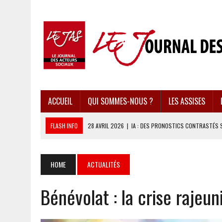
ACCUEIL
QUI SOMMES-NOUS ?
LES ASSISES
FLASH INFO
28 AVRIL 2026
|
IA : DES PRONOSTICS CONTRASTÉS 
28 AVRIL 2026
|
UBÉRISATION : LE RETOUR DU DROIT DU TRAVAIL ?
28 AVRIL 2026
|
IMMIGRATION EN EUROPE : DES IDÉES REÇUES BOUS
HOME
ACTUALITÉS
28 AVRIL 2026
|
PRESSE D’INFORMATION : UNE ÉCONOMIE DANGEREUS
Bénévolat : la crise rajeun
28 AVRIL 2026
|
CARAÏBES : LES RÉCIFS CORALLIENS AU BORD DE L’