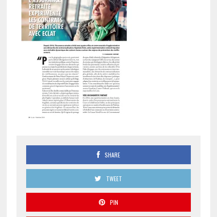
SHARE
TWEET
PIN