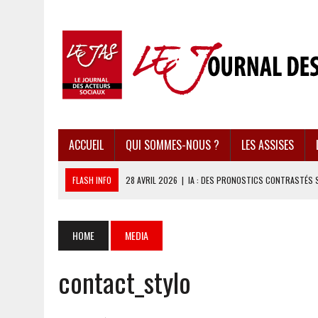
ACCUEIL
QUI SOMMES-NOUS ?
LES ASSISES
FLASH INFO
28 AVRIL 2026
|
IA : DES PRONOSTICS CONTRASTÉS 
28 AVRIL 2026
|
UBÉRISATION : LE RETOUR DU DROIT DU TRAVAIL ?
28 AVRIL 2026
|
IMMIGRATION EN EUROPE : DES IDÉES REÇUES BOUS
HOME
MEDIA
28 AVRIL 2026
|
PRESSE D’INFORMATION : UNE ÉCONOMIE DANGEREUS
contact_stylo
28 AVRIL 2026
|
CARAÏBES : LES RÉCIFS CORALLIENS AU BORD DE L’