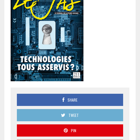
SHARE
TWEET
PIN