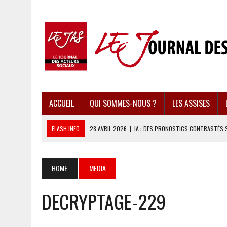
ACCUEIL
QUI SOMMES-NOUS ?
LES ASSISES
FLASH INFO
28 AVRIL 2026
|
IA : DES PRONOSTICS CONTRASTÉS 
28 AVRIL 2026
|
UBÉRISATION : LE RETOUR DU DROIT DU TRAVAIL ?
28 AVRIL 2026
|
IMMIGRATION EN EUROPE : DES IDÉES REÇUES BOUS
HOME
MEDIA
28 AVRIL 2026
|
PRESSE D’INFORMATION : UNE ÉCONOMIE DANGEREUS
DECRYPTAGE-229
28 AVRIL 2026
|
CARAÏBES : LES RÉCIFS CORALLIENS AU BORD DE L’