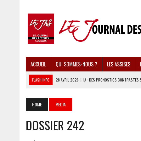
ACCUEIL
QUI SOMMES-NOUS ?
LES ASSISES
FLASH INFO
28 AVRIL 2026
|
IA : DES PRONOSTICS CONTRASTÉS 
28 AVRIL 2026
|
UBÉRISATION : LE RETOUR DU DROIT DU TRAVAIL ?
28 AVRIL 2026
|
IMMIGRATION EN EUROPE : DES IDÉES REÇUES BOUS
HOME
MEDIA
28 AVRIL 2026
|
PRESSE D’INFORMATION : UNE ÉCONOMIE DANGEREUS
DOSSIER 242
28 AVRIL 2026
|
CARAÏBES : LES RÉCIFS CORALLIENS AU BORD DE L’