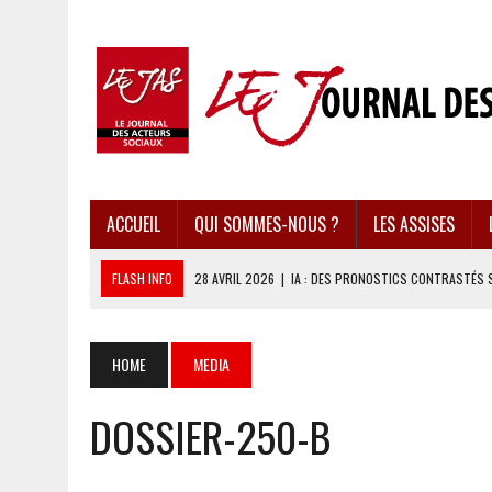
ACCUEIL
QUI SOMMES-NOUS ?
LES ASSISES
FLASH INFO
28 AVRIL 2026
|
IA : DES PRONOSTICS CONTRASTÉS 
28 AVRIL 2026
|
UBÉRISATION : LE RETOUR DU DROIT DU TRAVAIL ?
28 AVRIL 2026
|
IMMIGRATION EN EUROPE : DES IDÉES REÇUES BOUS
HOME
MEDIA
28 AVRIL 2026
|
PRESSE D’INFORMATION : UNE ÉCONOMIE DANGEREUS
DOSSIER-250-B
28 AVRIL 2026
|
CARAÏBES : LES RÉCIFS CORALLIENS AU BORD DE L’