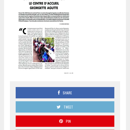
SHARE
TWEET
PIN