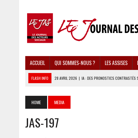
ACCUEIL
QUI SOMMES-NOUS ?
LES ASSISES
FLASH INFO
28 AVRIL 2026
|
IA : DES PRONOSTICS CONTRASTÉS 
28 AVRIL 2026
|
UBÉRISATION : LE RETOUR DU DROIT DU TRAVAIL ?
28 AVRIL 2026
|
IMMIGRATION EN EUROPE : DES IDÉES REÇUES BOUS
HOME
MEDIA
28 AVRIL 2026
|
PRESSE D’INFORMATION : UNE ÉCONOMIE DANGEREUS
JAS-197
28 AVRIL 2026
|
CARAÏBES : LES RÉCIFS CORALLIENS AU BORD DE L’