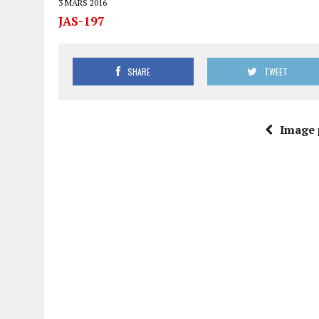
3 MARS 2016
JAS-197
SHARE
TWEET
Image 