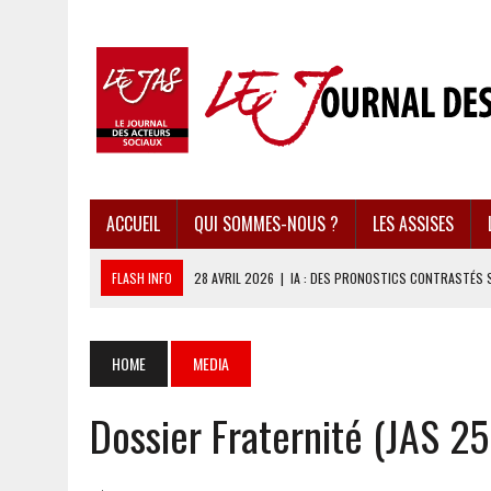
ACCUEIL
QUI SOMMES-NOUS ?
LES ASSISES
FLASH INFO
28 AVRIL 2026
|
IA : DES PRONOSTICS CONTRASTÉS 
28 AVRIL 2026
|
UBÉRISATION : LE RETOUR DU DROIT DU TRAVAIL ?
28 AVRIL 2026
|
IMMIGRATION EN EUROPE : DES IDÉES REÇUES BOUS
HOME
MEDIA
28 AVRIL 2026
|
PRESSE D’INFORMATION : UNE ÉCONOMIE DANGEREUS
Dossier Fraternité (JAS 25
28 AVRIL 2026
|
CARAÏBES : LES RÉCIFS CORALLIENS AU BORD DE L’