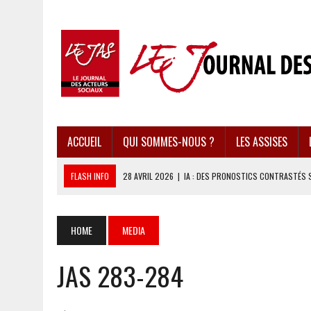
ACCUEIL
QUI SOMMES-NOUS ?
LES ASSISES
FLASH INFO
28 AVRIL 2026
|
IA : DES PRONOSTICS CONTRASTÉS 
28 AVRIL 2026
|
UBÉRISATION : LE RETOUR DU DROIT DU TRAVAIL ?
28 AVRIL 2026
|
IMMIGRATION EN EUROPE : DES IDÉES REÇUES BOUS
HOME
MEDIA
28 AVRIL 2026
|
PRESSE D’INFORMATION : UNE ÉCONOMIE DANGEREUS
JAS 283-284
28 AVRIL 2026
|
CARAÏBES : LES RÉCIFS CORALLIENS AU BORD DE L’