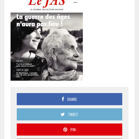
SHARE
TWEET
PIN