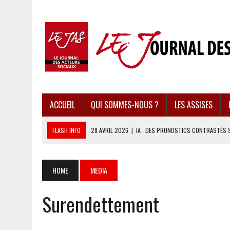
ACCUEIL
QUI SOMMES-NOUS ?
LES ASSISES
FLASH INFO
28 AVRIL 2026
|
IA : DES PRONOSTICS CONTRASTÉS 
28 AVRIL 2026
|
UBÉRISATION : LE RETOUR DU DROIT DU TRAVAIL ?
28 AVRIL 2026
|
IMMIGRATION EN EUROPE : DES IDÉES REÇUES BOUS
HOME
MEDIA
28 AVRIL 2026
|
PRESSE D’INFORMATION : UNE ÉCONOMIE DANGEREUS
Surendettement
28 AVRIL 2026
|
CARAÏBES : LES RÉCIFS CORALLIENS AU BORD DE L’