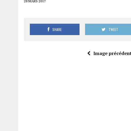
28 MARS 2017
SHARE
TWEET
Image précéden