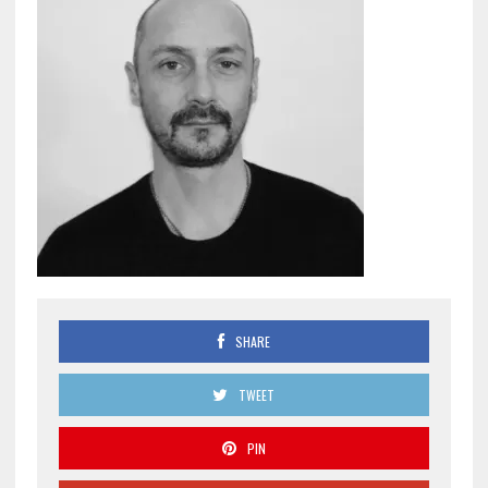
SHARE
TWEET
PIN