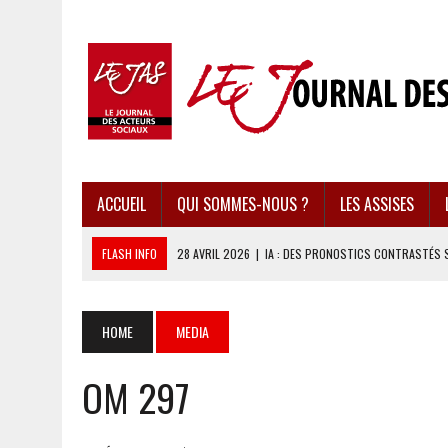
ACCUEIL
QUI SOMMES-NOUS ?
LES ASSISES
FLASH INFO
28 AVRIL 2026
|
IA : DES PRONOSTICS CONTRASTÉS 
28 AVRIL 2026
|
UBÉRISATION : LE RETOUR DU DROIT DU TRAVAIL ?
28 AVRIL 2026
|
IMMIGRATION EN EUROPE : DES IDÉES REÇUES BOUS
HOME
MEDIA
28 AVRIL 2026
|
PRESSE D’INFORMATION : UNE ÉCONOMIE DANGEREUS
OM 297
28 AVRIL 2026
|
CARAÏBES : LES RÉCIFS CORALLIENS AU BORD DE L’