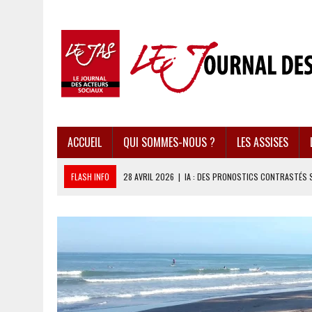
ACCUEIL
QUI SOMMES-NOUS ?
LES ASSISES
FLASH INFO
28 AVRIL 2026
|
IA : DES PRONOSTICS CONTRASTÉS 
28 AVRIL 2026
|
UBÉRISATION : LE RETOUR DU DROIT DU TRAVAIL ?
28 AVRIL 2026
|
IMMIGRATION EN EUROPE : DES IDÉES REÇUES BOUS
28 AVRIL 2026
|
PRESSE D’INFORMATION : UNE ÉCONOMIE DANGEREUS
28 AVRIL 2026
|
CARAÏBES : LES RÉCIFS CORALLIENS AU BORD DE L’