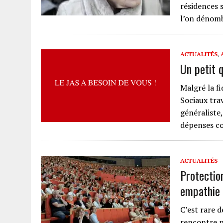
résidences 
l’on dénomb
ACTUALITÉS
,
Un petit 
Malgré la fi
Sociaux tra
généraliste,
dépenses co
ACTUALITÉS
Protectio
empathie 
C’est rare d
rencontre na