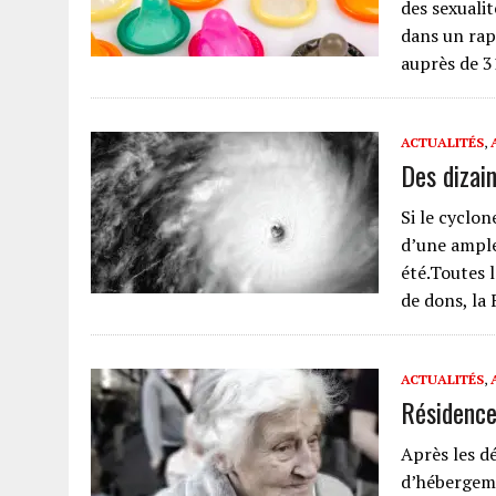
des sexualit
dans un rap
auprès de 
ACTUALITÉS
,
Des dizai
Si le cyclo
d’une ample
été.Toutes 
de dons, la
ACTUALITÉS
,
Résidence
Après les d
d’hébergeme