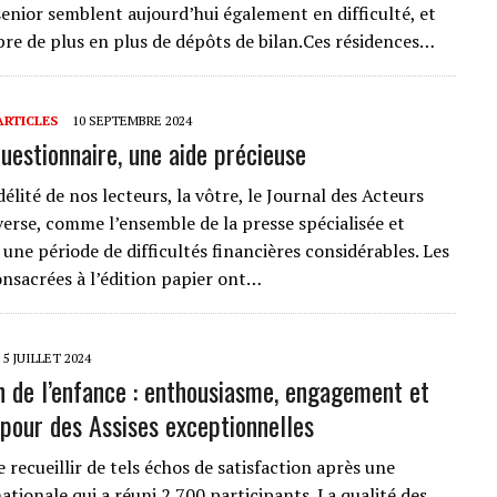
senior semblent aujourd’hui également en difficulté, et
re de plus en plus de dépôts de bilan.Ces résidences…
ARTICLES
10 SEPTEMBRE 2024
questionnaire, une aide précieuse
délité de nos lecteurs, la vôtre, le Journal des Acteurs
verse, comme l’ensemble de la presse spécialisée et
 une période de difficultés financières considérables. Les
nsacrées à l’édition papier ont…
5 JUILLET 2024
n de l’enfance : enthousiasme, engagement et
pour des Assises exceptionnelles
e recueillir de tels échos de satisfaction après une
tionale qui a réuni 2 700 participants. La qualité des