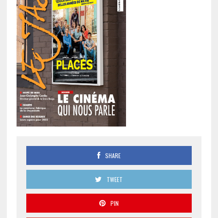
SHARE
TWEET
PIN