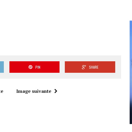
PIN
SHARE
te
Image suivante