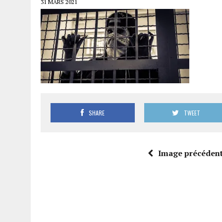
31 MARS 2021
SHARE
TWEET
Image précéden