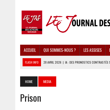
ACCUEIL
QUI SOMMES-NOUS ?
LES ASSISES
FLASH INFO
28 AVRIL 2026
|
IA : DES PRONOSTICS CONTRASTÉS 
28 AVRIL 2026
|
UBÉRISATION : LE RETOUR DU DROIT DU TRAVAIL ?
28 AVRIL 2026
|
IMMIGRATION EN EUROPE : DES IDÉES REÇUES BOUS
HOME
MEDIA
28 AVRIL 2026
|
PRESSE D’INFORMATION : UNE ÉCONOMIE DANGEREUS
Prison
28 AVRIL 2026
|
CARAÏBES : LES RÉCIFS CORALLIENS AU BORD DE L’