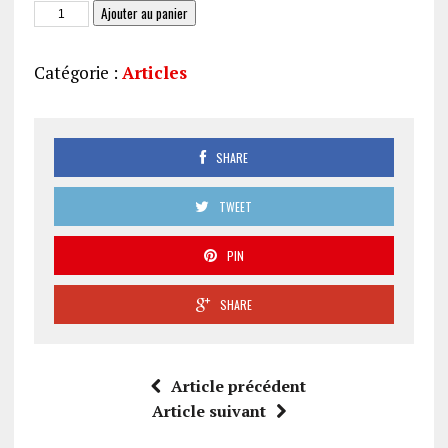
quantité
Ajouter au panier
de
Indifférence
Catégorie :
Articles
:
brisons
le
silence
SHARE
(205)
TWEET
PIN
SHARE
Article précédent
Article suivant