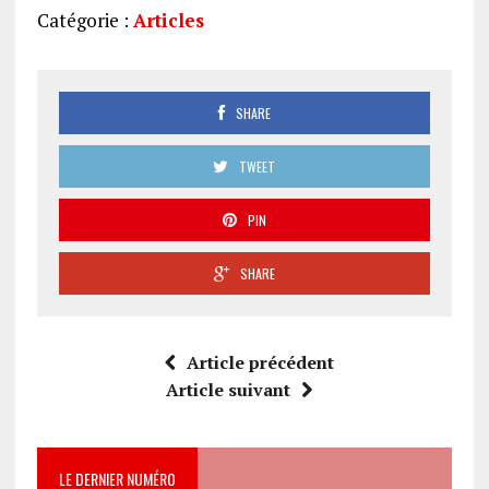
Formations
Catégorie :
Articles
sociales
:
Le
modèle
SHARE
français
a-
TWEET
t-
il
PIN
un
avenir
SHARE
?
(174)
Article précédent
Article suivant
LE DERNIER NUMÉRO