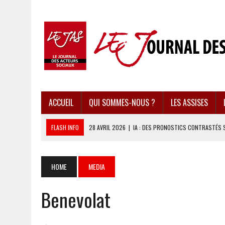
ACCUEIL
QUI SOMMES-NOUS ?
LES ASSISES
FLASH INFO
28 AVRIL 2026
|
IA : DES PRONOSTICS CONTRASTÉS 
28 AVRIL 2026
|
UBÉRISATION : LE RETOUR DU DROIT DU TRAVAIL ?
28 AVRIL 2026
|
IMMIGRATION EN EUROPE : DES IDÉES REÇUES BOUS
HOME
MEDIA
28 AVRIL 2026
|
PRESSE D’INFORMATION : UNE ÉCONOMIE DANGEREUS
Benevolat
28 AVRIL 2026
|
CARAÏBES : LES RÉCIFS CORALLIENS AU BORD DE L’