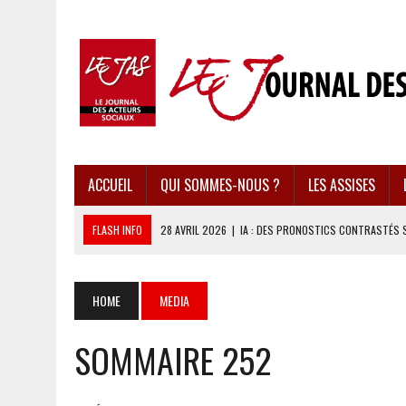
ACCUEIL
QUI SOMMES-NOUS ?
LES ASSISES
FLASH INFO
28 AVRIL 2026
|
IA : DES PRONOSTICS CONTRASTÉS 
28 AVRIL 2026
|
UBÉRISATION : LE RETOUR DU DROIT DU TRAVAIL ?
28 AVRIL 2026
|
IMMIGRATION EN EUROPE : DES IDÉES REÇUES BOUS
HOME
MEDIA
28 AVRIL 2026
|
PRESSE D’INFORMATION : UNE ÉCONOMIE DANGEREUS
SOMMAIRE 252
28 AVRIL 2026
|
CARAÏBES : LES RÉCIFS CORALLIENS AU BORD DE L’