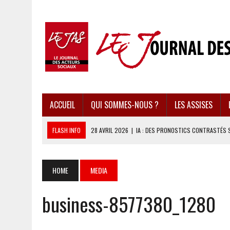
ACCUEIL
QUI SOMMES-NOUS ?
LES ASSISES
FLASH INFO
28 AVRIL 2026
|
IA : DES PRONOSTICS CONTRASTÉS 
28 AVRIL 2026
|
UBÉRISATION : LE RETOUR DU DROIT DU TRAVAIL ?
28 AVRIL 2026
|
IMMIGRATION EN EUROPE : DES IDÉES REÇUES BOUS
HOME
MEDIA
28 AVRIL 2026
|
PRESSE D’INFORMATION : UNE ÉCONOMIE DANGEREUS
business-8577380_1280
28 AVRIL 2026
|
CARAÏBES : LES RÉCIFS CORALLIENS AU BORD DE L’