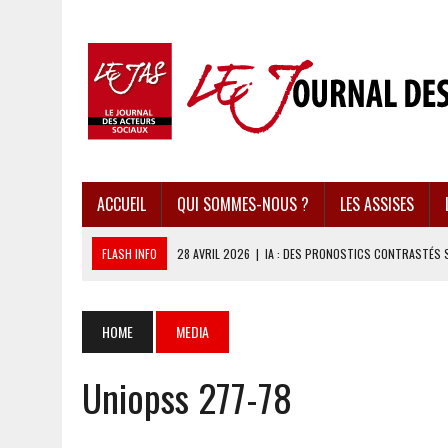
ACCUEIL
QUI SOMMES-NOUS ?
LES ASSISES
FLASH INFO
28 AVRIL 2026
|
IA : DES PRONOSTICS CONTRASTÉS 
28 AVRIL 2026
|
UBÉRISATION : LE RETOUR DU DROIT DU TRAVAIL ?
28 AVRIL 2026
|
IMMIGRATION EN EUROPE : DES IDÉES REÇUES BOUS
HOME
MEDIA
28 AVRIL 2026
|
PRESSE D’INFORMATION : UNE ÉCONOMIE DANGEREUS
Uniopss 277-78
28 AVRIL 2026
|
CARAÏBES : LES RÉCIFS CORALLIENS AU BORD DE L’