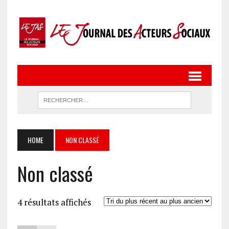
HOME
NON CLASSÉ
Non classé
Trié
4 résultats affichés
du
plus