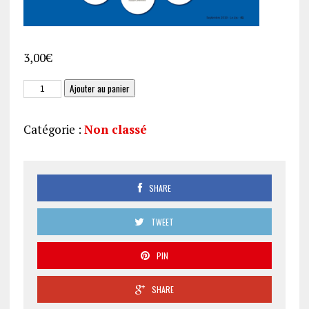
3,00
€
quantité
Ajouter au panier
de
CAHIER
Catégorie :
Non classé
DES
RESEAUX
(Jas
249)
SHARE
TWEET
PIN
SHARE