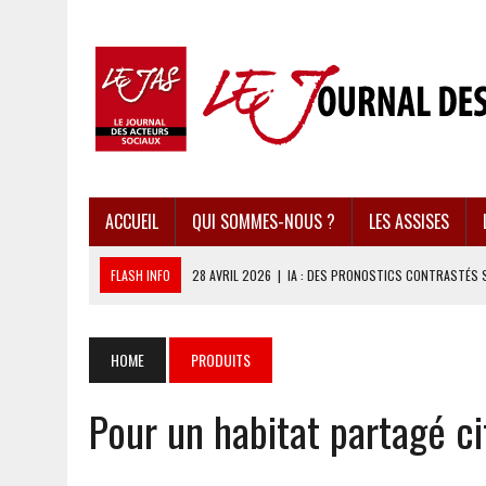
ACCUEIL
QUI SOMMES-NOUS ?
LES ASSISES
FLASH INFO
28 AVRIL 2026
|
IA : DES PRONOSTICS CONTRASTÉS 
28 AVRIL 2026
|
UBÉRISATION : LE RETOUR DU DROIT DU TRAVAIL ?
28 AVRIL 2026
|
IMMIGRATION EN EUROPE : DES IDÉES REÇUES BOUS
HOME
PRODUITS
28 AVRIL 2026
|
PRESSE D’INFORMATION : UNE ÉCONOMIE DANGEREUS
Pour un habitat partagé c
28 AVRIL 2026
|
CARAÏBES : LES RÉCIFS CORALLIENS AU BORD DE L’