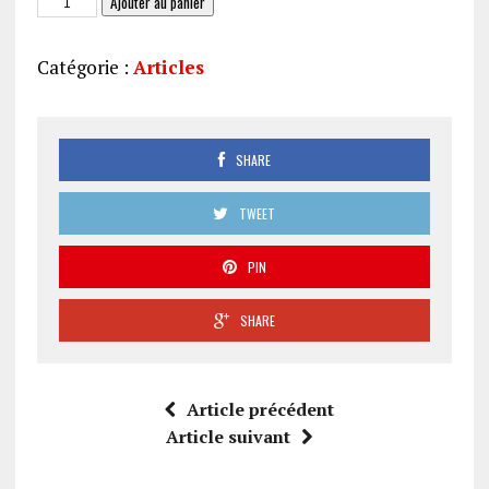
Ajouter au panier
de
Soutien
Catégorie :
Articles
à
la
parentalité,
les
SHARE
outils
des
TWEET
CAF
(207)
PIN
SHARE
Article précédent
Article suivant