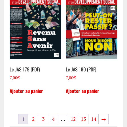
Le JAS 179 (PDF)
Le JAS 180 (PDF)
7,00
€
7,00
€
Ajouter au panier
Ajouter au panier
1
2
3
4
…
12
13
14
→