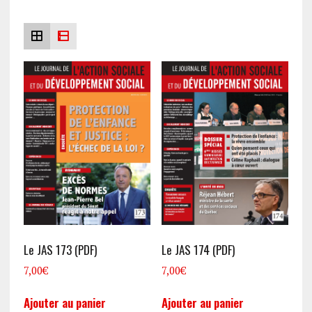
récent
au
plus
ancien
Le JAS 173 (PDF)
Le JAS 174 (PDF)
7,00
€
7,00
€
Ajouter au panier
Ajouter au panier