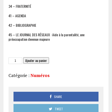
34 – FRATERNITÉ
41 – AGENDA
42 – BIBLIOGRAPHIE
45 – LE JOURNAL DES RÉSEAUX : Aide à la parentalité, une
préoccupation devenue majeure
quantité
Ajouter au panier
de
Le
Catégorie :
Numéros
JAS
180
(PDF)
SHARE
TWEET