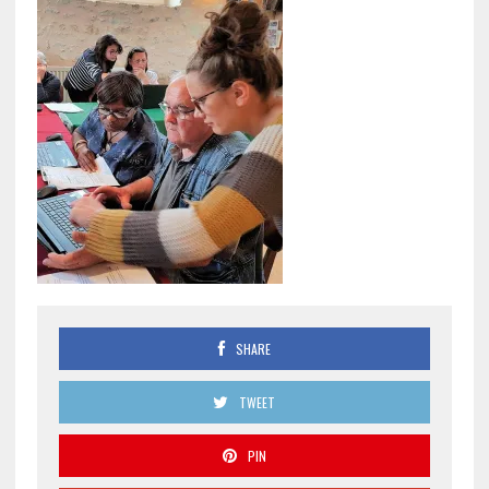
SHARE
TWEET
PIN