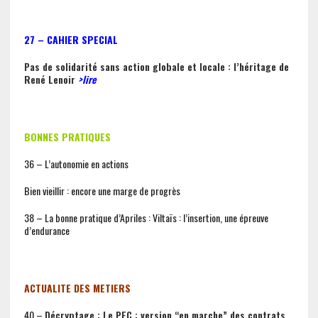
27 – CAHIER SPECIAL
Pas de solidarité sans action globale et locale : l’héritage de
René Lenoir
>lire
BONNES PRATIQUES
36 – L’autonomie en actions
Bien vieillir : encore une marge de progrès
38 – La bonne pratique d’Apriles : Viltaïs : l’insertion, une épreuve
d’endurance
ACTUALITE DES METIERS
40 –
Décryptage : Le PEC : version “en marche” des contrats