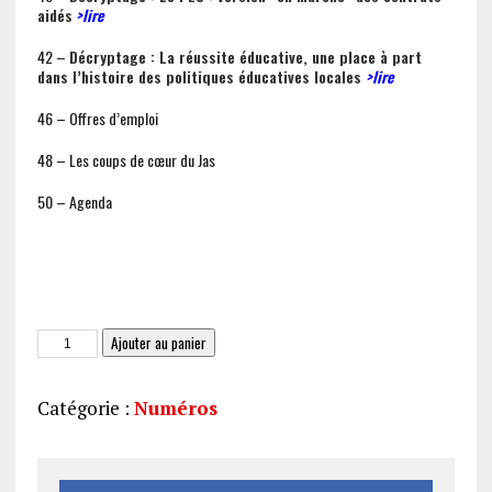
aidés
>lire
42 –
Décryptage : La réussite éducative, une place à part
dans l’histoire des politiques éducatives locales
>lire
46 – Offres d’emploi
48 – Les coups de cœur du Jas
50 – Agenda
quantité
Ajouter au panier
de
Le
Catégorie :
Numéros
JAS
224
(PDF)