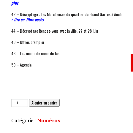
plus
42 – Décryptage : Les Marcheuses du quartier du Grand Garros à Auch
> lire en libre accès
44 – Décryptage Rendez-vous avec la ville, 27 et 28 juin
48 – Offres d’emploi
48 – Les coups de cœur du Jas
50 – Agenda
quantité
Ajouter au panier
de
Le
Catégorie :
Numéros
JAS
226