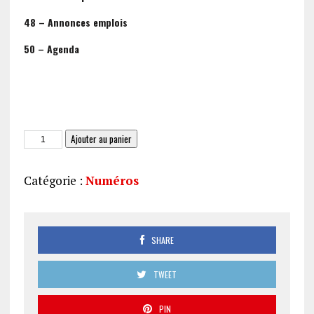
48 – Annonces emplois
50 – Agenda
quantité
Ajouter au panier
de
JAS
Catégorie :
Numéros
230
SHARE
TWEET
PIN