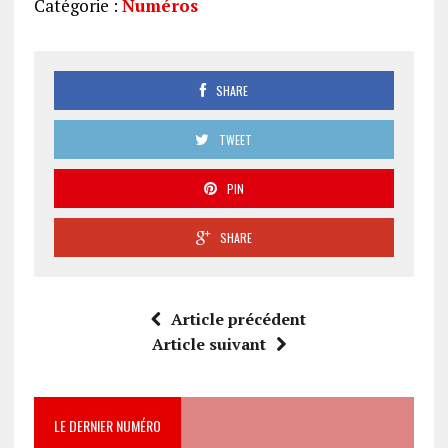
Catégorie :
Numéros
242
SHARE
TWEET
PIN
SHARE
Article précédent
Article suivant
LE DERNIER NUMÉRO