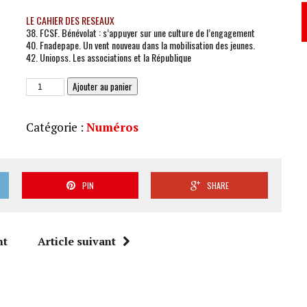
LE CAHIER DES RESEAUX
38. FCSF. Bénévolat : s’appuyer sur une culture de l’engagement
40. Fnadepape. Un vent nouveau dans la mobilisation des jeunes.
42. Uniopss. Les associations et la République
quantité
Ajouter au panier
de
JAS
Catégorie :
Numéros
254
PIN
SHARE
nt
Article suivant