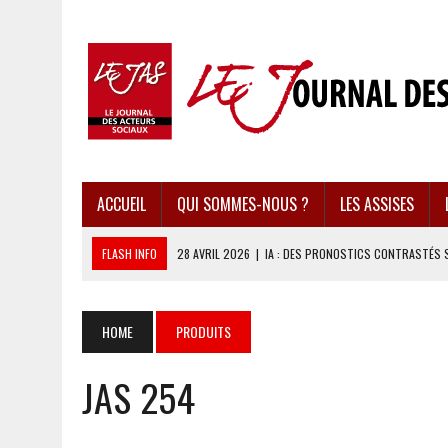
ACCUEIL
QUI SOMMES-NOUS ?
LES ASSISES
FLASH INFO
28 AVRIL 2026
|
IA : DES PRONOSTICS CONTRASTÉS 
28 AVRIL 2026
|
UBÉRISATION : LE RETOUR DU DROIT DU TRAVAIL ?
28 AVRIL 2026
|
IMMIGRATION EN EUROPE : DES IDÉES REÇUES BOUS
HOME
PRODUITS
28 AVRIL 2026
|
PRESSE D’INFORMATION : UNE ÉCONOMIE DANGEREUS
JAS 254
28 AVRIL 2026
|
CARAÏBES : LES RÉCIFS CORALLIENS AU BORD DE L’