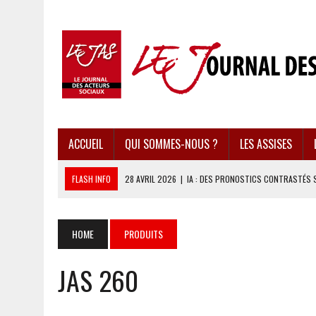
ACCUEIL
QUI SOMMES-NOUS ?
LES ASSISES
FLASH INFO
28 AVRIL 2026
|
IA : DES PRONOSTICS CONTRASTÉS 
28 AVRIL 2026
|
UBÉRISATION : LE RETOUR DU DROIT DU TRAVAIL ?
28 AVRIL 2026
|
IMMIGRATION EN EUROPE : DES IDÉES REÇUES BOUS
HOME
PRODUITS
28 AVRIL 2026
|
PRESSE D’INFORMATION : UNE ÉCONOMIE DANGEREUS
JAS 260
28 AVRIL 2026
|
CARAÏBES : LES RÉCIFS CORALLIENS AU BORD DE L’