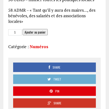
58 ADMR – « Tant qu’il y aura des maires…, des
bénévoles, des salariés et des associations
locales»
quantité
Ajouter au panier
de
JAS
Catégorie :
Numéros
281-
282
SHARE
TWEET
PIN
SHARE