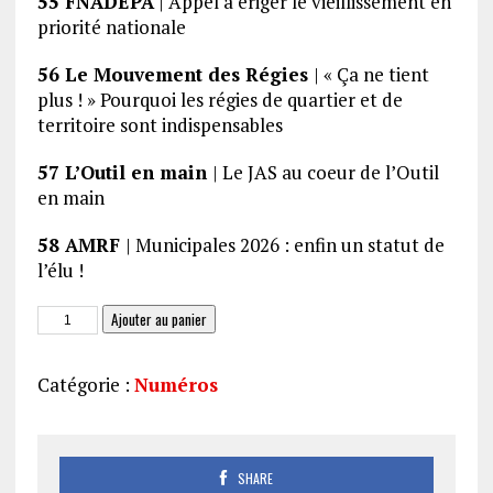
55 FNADEPA
| Appel à ériger le vieillissement en
priorité nationale
56 Le Mouvement des Régies
| « Ça ne tient
plus ! » Pourquoi les régies de quartier et de
territoire sont indispensables
57 L’Outil en main
| Le JAS au coeur de l’Outil
en main
58 AMRF
| Municipales 2026 : enfin un statut de
l’élu !
quantité
Ajouter au panier
de
JAS
Catégorie :
Numéros
297
SHARE