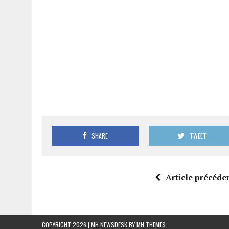
SHARE
TWEET
Article précéde
COPYRIGHT 2026 | MH NEWSDESK BY
MH THEMES