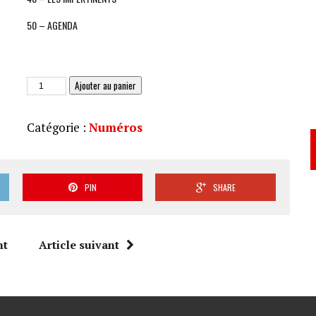
50 – AGENDA
quantité
Ajouter au panier
de
Le
Catégorie :
Numéros
JAS
202
(PDF)
PIN
SHARE
nt
Article suivant