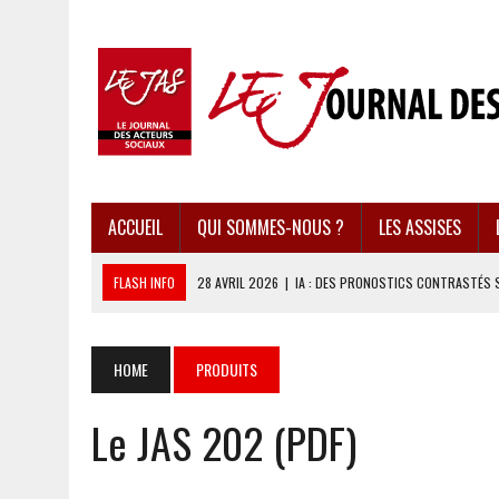
ACCUEIL
QUI SOMMES-NOUS ?
LES ASSISES
FLASH INFO
28 AVRIL 2026
|
IA : DES PRONOSTICS CONTRASTÉS 
28 AVRIL 2026
|
UBÉRISATION : LE RETOUR DU DROIT DU TRAVAIL ?
28 AVRIL 2026
|
IMMIGRATION EN EUROPE : DES IDÉES REÇUES BOUS
HOME
PRODUITS
28 AVRIL 2026
|
PRESSE D’INFORMATION : UNE ÉCONOMIE DANGEREUS
Le JAS 202 (PDF)
28 AVRIL 2026
|
CARAÏBES : LES RÉCIFS CORALLIENS AU BORD DE L’