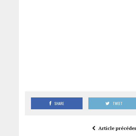
SHARE
TWEET
Article précéde