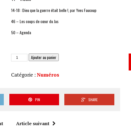
14-18 : Dieu que la guerre était belle !, par Yves Faucoup
46 – Les coups de cœur du Jas
50 – Agenda
quantité
Ajouter au panier
de
JAS
Catégorie :
Numéros
232
PIN
SHARE
nt
Article suivant