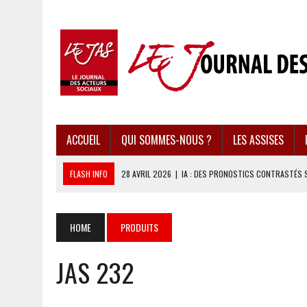
ACCUEIL
QUI SOMMES-NOUS ?
LES ASSISES
FLASH INFO
28 AVRIL 2026
|
IA : DES PRONOSTICS CONTRASTÉS 
28 AVRIL 2026
|
UBÉRISATION : LE RETOUR DU DROIT DU TRAVAIL ?
28 AVRIL 2026
|
IMMIGRATION EN EUROPE : DES IDÉES REÇUES BOUS
HOME
PRODUITS
28 AVRIL 2026
|
PRESSE D’INFORMATION : UNE ÉCONOMIE DANGEREUS
JAS 232
28 AVRIL 2026
|
CARAÏBES : LES RÉCIFS CORALLIENS AU BORD DE L’