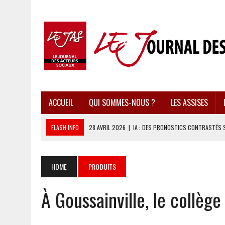
ACCUEIL
QUI SOMMES-NOUS ?
LES ASSISES
FLASH INFO
28 AVRIL 2026
|
IA : DES PRONOSTICS CONTRASTÉS 
28 AVRIL 2026
|
UBÉRISATION : LE RETOUR DU DROIT DU TRAVAIL ?
28 AVRIL 2026
|
IMMIGRATION EN EUROPE : DES IDÉES REÇUES BOUS
HOME
PRODUITS
28 AVRIL 2026
|
PRESSE D’INFORMATION : UNE ÉCONOMIE DANGEREUS
À Goussainville, le collège
28 AVRIL 2026
|
CARAÏBES : LES RÉCIFS CORALLIENS AU BORD DE L’