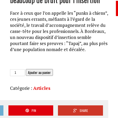
Face à ceux que l’on appelle les “punks à chiens”,
ces jeunes errants, méfiants à l’égard de la
société, le travail d’accompagnement relève du
casse-tête pour les professionnels. À Bordeaux,
un nouveau dispositif d’insertion semble
pourtant faire ses preuves : “Tapaj”, au plus près
d’une population nomade et décalée.
quantité
Ajouter au panier
de
À
Catégorie :
Articles
Goussainville,
le
collège
s’ouvre
PIN
SHARE
aux