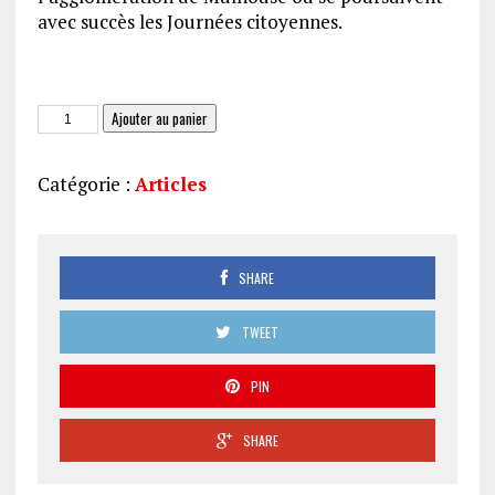
avec succès les Journées citoyennes.
quantité
Ajouter au panier
de
L’engagement
Catégorie :
Articles
citoyen
:
remède
à
SHARE
la
crise
TWEET
démocratique
(211)
PIN
SHARE