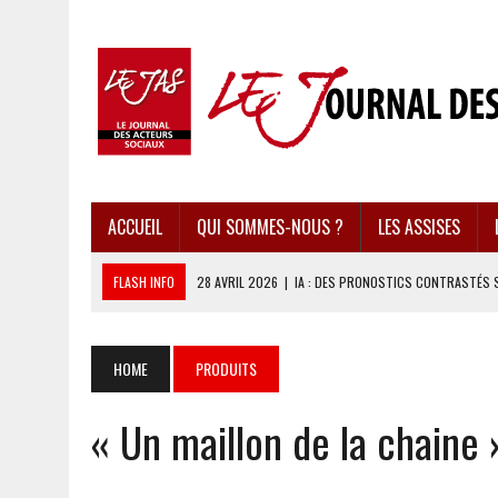
ACCUEIL
QUI SOMMES-NOUS ?
LES ASSISES
FLASH INFO
28 AVRIL 2026
|
IA : DES PRONOSTICS CONTRASTÉS 
28 AVRIL 2026
|
UBÉRISATION : LE RETOUR DU DROIT DU TRAVAIL ?
28 AVRIL 2026
|
IMMIGRATION EN EUROPE : DES IDÉES REÇUES BOUS
HOME
PRODUITS
28 AVRIL 2026
|
PRESSE D’INFORMATION : UNE ÉCONOMIE DANGEREUS
« Un maillon de la chaine 
28 AVRIL 2026
|
CARAÏBES : LES RÉCIFS CORALLIENS AU BORD DE L’